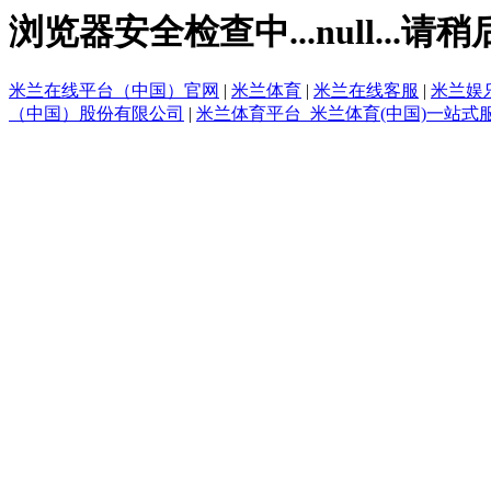
浏览器安全检查中...null...请稍
米兰在线平台（中国）官网
|
米兰体育
|
米兰在线客服
|
米兰娱
（中国）股份有限公司
|
米兰体育平台_米兰体育(中国)一站式