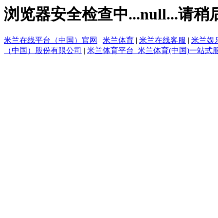
浏览器安全检查中...null...请稍
米兰在线平台（中国）官网
|
米兰体育
|
米兰在线客服
|
米兰娱
（中国）股份有限公司
|
米兰体育平台_米兰体育(中国)一站式