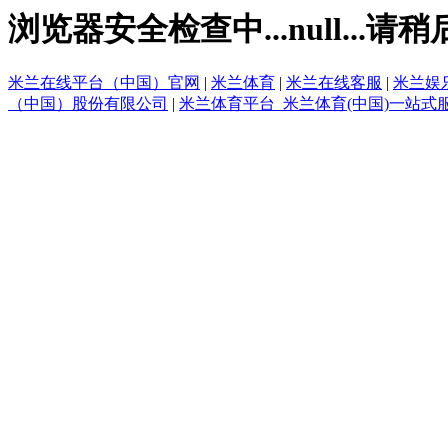
浏览器安全检查中...null...请稍
米兰在线平台（中国）官网
|
米兰体育
|
米兰在线客服
|
米兰娱
（中国）股份有限公司
|
米兰体育平台_米兰体育(中国)一站式