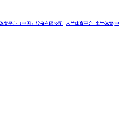
兰体育平台（中国）股份有限公司
|
米兰体育平台_米兰体育(中