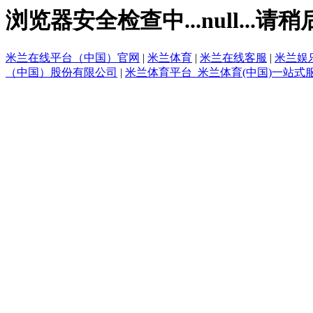
浏览器安全检查中...null...请稍
米兰在线平台（中国）官网
|
米兰体育
|
米兰在线客服
|
米兰娱
（中国）股份有限公司
|
米兰体育平台_米兰体育(中国)一站式