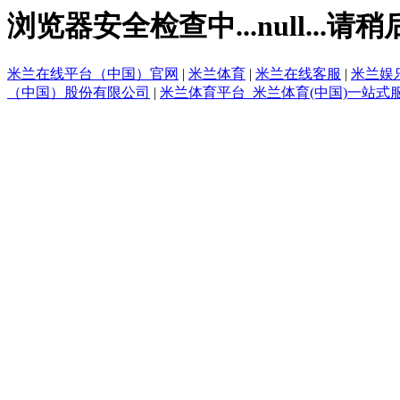
浏览器安全检查中...null...请稍
米兰在线平台（中国）官网
|
米兰体育
|
米兰在线客服
|
米兰娱
（中国）股份有限公司
|
米兰体育平台_米兰体育(中国)一站式