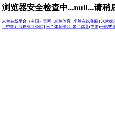
浏览器安全检查中...null...请稍
米兰在线平台（中国）官网
|
米兰体育
|
米兰在线客服
|
米兰娱
（中国）股份有限公司
|
米兰体育平台_米兰体育(中国)一站式