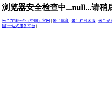
浏览器安全检查中...null...请稍
米兰在线平台（中国）官网
|
米兰体育
|
米兰在线客服
|
米兰娱
国)一站式服务平台
|