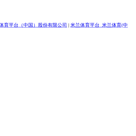
兰体育平台（中国）股份有限公司
|
米兰体育平台_米兰体育(中