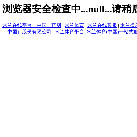
浏览器安全检查中...null...请稍
米兰在线平台（中国）官网
|
米兰体育
|
米兰在线客服
|
米兰娱
（中国）股份有限公司
|
米兰体育平台_米兰体育(中国)一站式