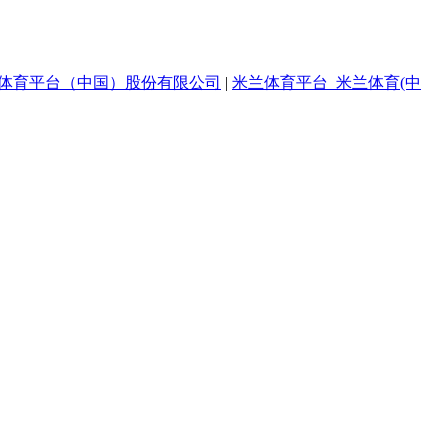
兰体育平台（中国）股份有限公司
|
米兰体育平台_米兰体育(中