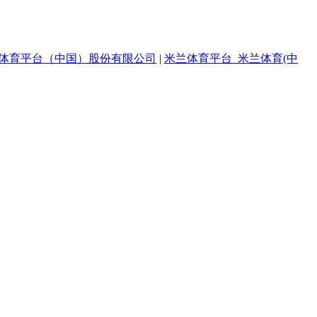
兰体育平台（中国）股份有限公司
|
米兰体育平台_米兰体育(中