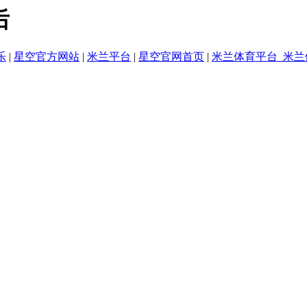
后
乐
|
星空官方网站
|
米兰平台
|
星空官网首页
|
米兰体育平台_米