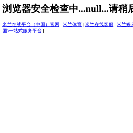
浏览器安全检查中...null...请稍
米兰在线平台（中国）官网
|
米兰体育
|
米兰在线客服
|
米兰娱
国)一站式服务平台
|