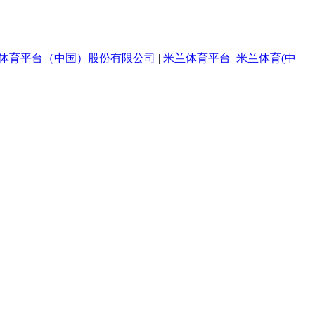
兰体育平台（中国）股份有限公司
|
米兰体育平台_米兰体育(中