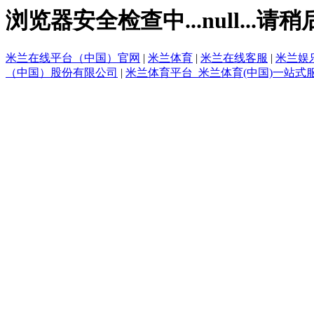
浏览器安全检查中...null...请稍
米兰在线平台（中国）官网
|
米兰体育
|
米兰在线客服
|
米兰娱
（中国）股份有限公司
|
米兰体育平台_米兰体育(中国)一站式