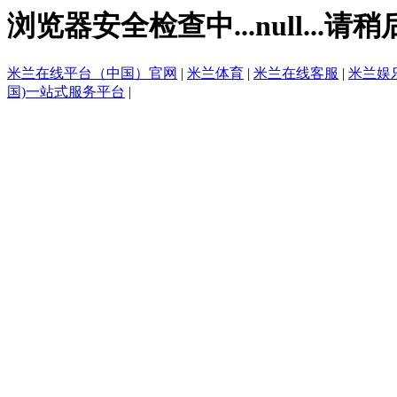
浏览器安全检查中...null...请稍
米兰在线平台（中国）官网
|
米兰体育
|
米兰在线客服
|
米兰娱
国)一站式服务平台
|