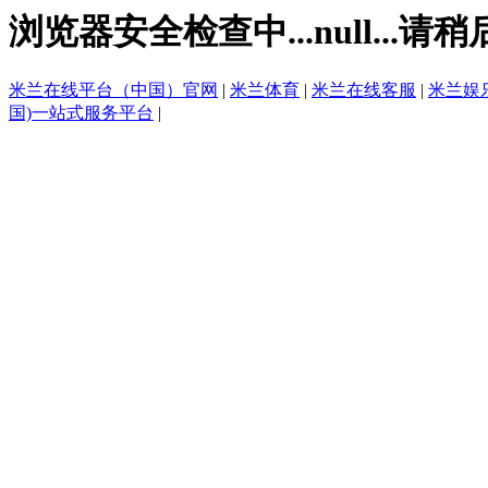
浏览器安全检查中...null...请稍
米兰在线平台（中国）官网
|
米兰体育
|
米兰在线客服
|
米兰娱
国)一站式服务平台
|