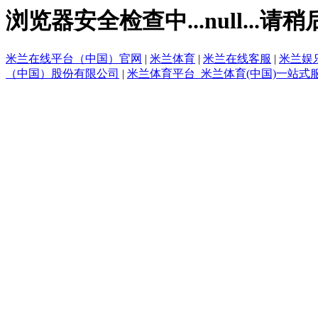
浏览器安全检查中...null...请稍
米兰在线平台（中国）官网
|
米兰体育
|
米兰在线客服
|
米兰娱
（中国）股份有限公司
|
米兰体育平台_米兰体育(中国)一站式