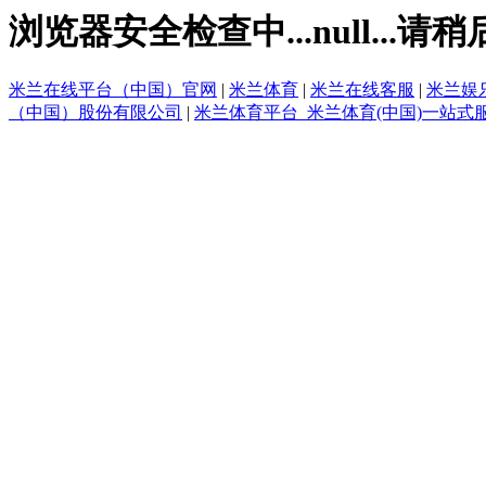
浏览器安全检查中...null...请稍
米兰在线平台（中国）官网
|
米兰体育
|
米兰在线客服
|
米兰娱
（中国）股份有限公司
|
米兰体育平台_米兰体育(中国)一站式