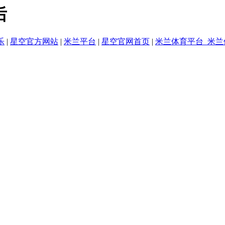
后
乐
|
星空官方网站
|
米兰平台
|
星空官网首页
|
米兰体育平台_米