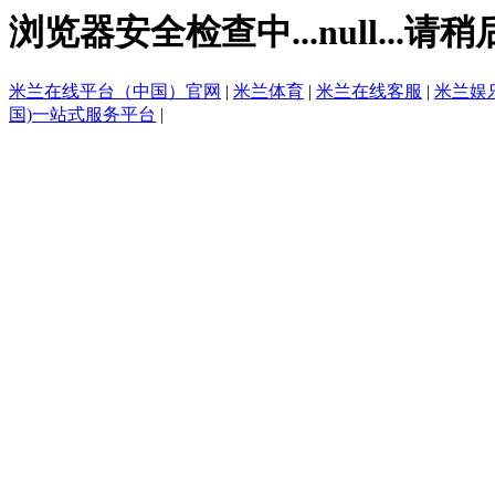
浏览器安全检查中...null...请稍
米兰在线平台（中国）官网
|
米兰体育
|
米兰在线客服
|
米兰娱
国)一站式服务平台
|