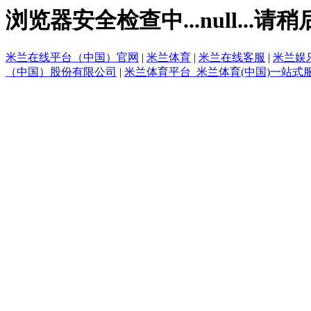
浏览器安全检查中...null...请稍
米兰在线平台（中国）官网
|
米兰体育
|
米兰在线客服
|
米兰娱
（中国）股份有限公司
|
米兰体育平台_米兰体育(中国)一站式