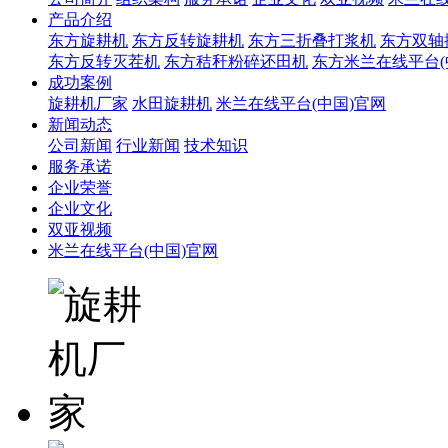
产品介绍
东方旋耕机
东方反转旋耕机
东方三折叠打浆机
东方双轴
东方反转灭茬机
东方秸秆粉碎还田机
东方米兰在线平台(
成功案例
旋耕机厂家
水田旋耕机
米兰在线平台(中国)官网
新闻动态
公司新闻
行业新闻
技术知识
服务承诺
企业荣誉
企业文化
双亚视频
米兰在线平台(中国)官网