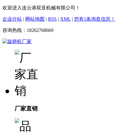
欢迎进入连云港双亚机械有限公司！
企业分站
|
网站地图
|
RSS
|
XML
|
您有
1
条询盘信息！
咨询热线：18262768669
厂家直销