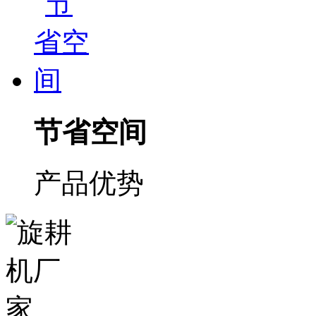
节省空间
产品优势