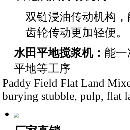
双链浸油传动机构，
齿轮传动更加轻便。
水田平地搅浆机：
能一
平地等工序
Paddy Field Flat Land Mixe
burying stubble, pulp, flat 