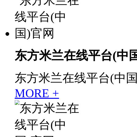
东方米兰在线平台(中国
东方米兰在线平台(中国
MORE +