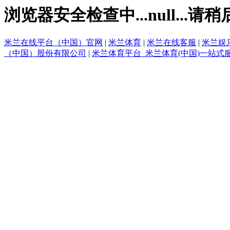
浏览器安全检查中...null...请稍
米兰在线平台（中国）官网
|
米兰体育
|
米兰在线客服
|
米兰娱
（中国）股份有限公司
|
米兰体育平台_米兰体育(中国)一站式