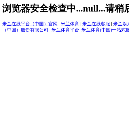
浏览器安全检查中...null...请稍
米兰在线平台（中国）官网
|
米兰体育
|
米兰在线客服
|
米兰娱
（中国）股份有限公司
|
米兰体育平台_米兰体育(中国)一站式