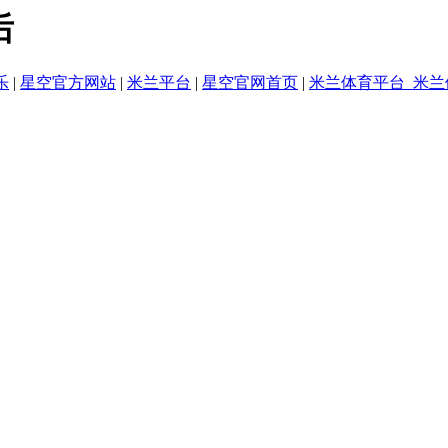
后
乐
|
星空官方网站
|
米兰平台
|
星空官网首页
|
米兰体育平台_米