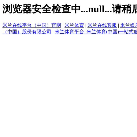
浏览器安全检查中...null...请稍
米兰在线平台（中国）官网
|
米兰体育
|
米兰在线客服
|
米兰娱
（中国）股份有限公司
|
米兰体育平台_米兰体育(中国)一站式