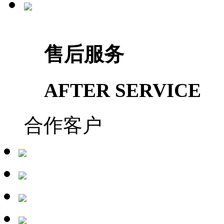
售后服务
AFTER SERVICE
合作客户