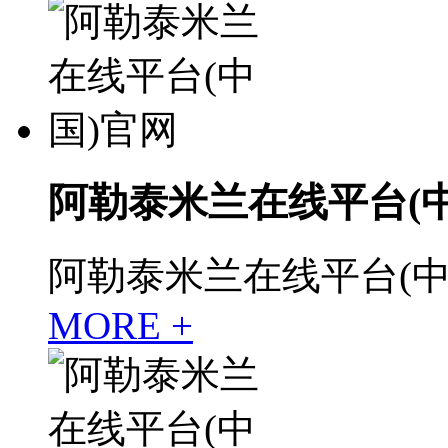
阿勒泰米兰在线平台(
阿勒泰米兰在线平台(中
MORE +