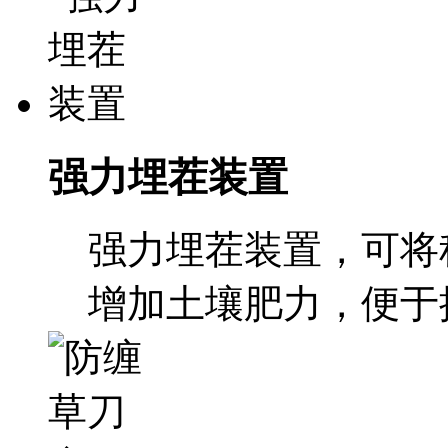
强力埋茬装置
强力埋茬装置，可将
增加土壤肥力，便于