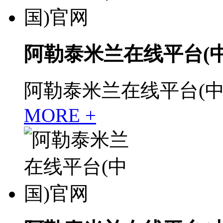
阿勒泰米兰在线平台(
阿勒泰米兰在线平台(中
MORE +