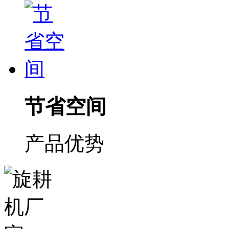
节省空间
产品优势