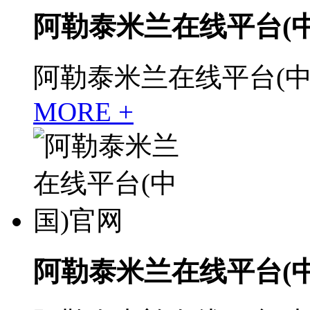
阿勒泰米兰在线平台(
阿勒泰米兰在线平台(中
MORE +
阿勒泰米兰在线平台(