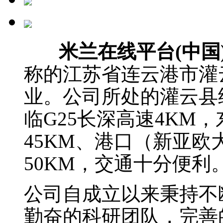
米兰在线平台(中国
称的江苏省连云港市灌
业。公司所处的灌云县
临G25长深高速4KM
45KM、港口（新亚欧
50KM，交通十分便利
公司自成立以来秉持不
勤奋的科研团队，完善