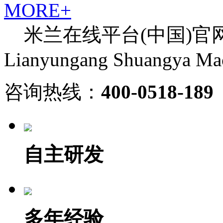
MORE+
米兰在线平台(中国)官
Lianyungang Shuangya Mac
咨询热线：
400-0518-189
自主研发
多年经验